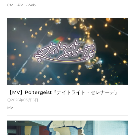
CM
PV
Web
【MV】Poltergeist『ナイトライト・セレナーデ』
2026年03月15日
MV