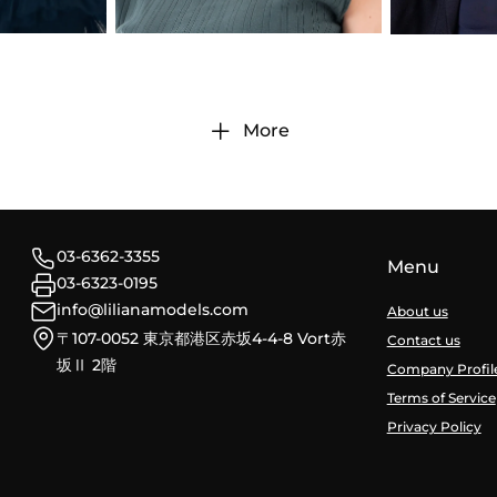
More
03-6362-3355
Menu
03-6323-0195
info@lilianamodels.com
About us
〒107-0052 東京都港区赤坂4-4-8 Vort赤
Contact us
坂Ⅱ 2階
Company Profil
Terms of Service
Privacy Policy