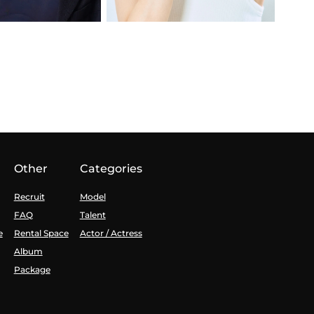
Other
Categories
Recruit
Model
FAQ
Talent
e
Rental Space
Actor / Actress
Album
Package